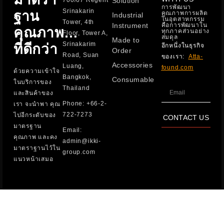
Solution
การพัฒนา
Srinakarin
ฐาน
คุณภาพการผลิต
Industrial
ในอุตสาหกรรม
Tower, 4th
Instrument
คือการพัฒนาใน
คุณภาพ…
ทุกภาคส่วนอย่าง
Floor, Tower A,
สมดุล
Made to
Srinakarim
ที่ดีกว่า​​
อีกหนึ่งในธุรกิจ
Order
Road, Suan
ของเรา:
Atta-
Accessories
Luang,
found.com
ด้วยความเข้าใจ
Bangkok,
Consumable
ในบริการของ
Thailand
และสินค้าของ
Phone: +66-2-
เรา จะนำพา คุณ
722-7273
ไปอีกระดับของ
CONTACT US
มาตรฐาน
Email:
คุณภาพ และคง
admin@ikki-
มาตราฐานไว้ใน
group.com
แนวหน้าเสมอ