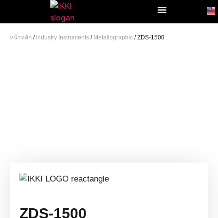
หน้าหลัก
/
industry Instruments
/
Metallographic
/ ZDS-1500
ZDS-1500