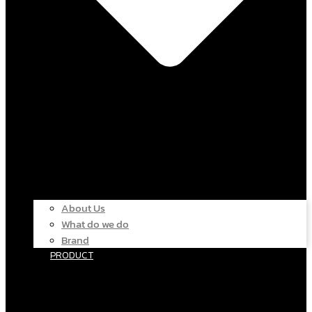
About Us
What do we do
Brand
PRODUCT