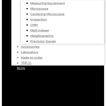
Measuring Equipment
Microscope
Centering Microscope
Inspection
CMM
Melt Indexer
Metallographic
Precision Gauge
Accessories
Laboratory
Made to order
消耗品
BLOG