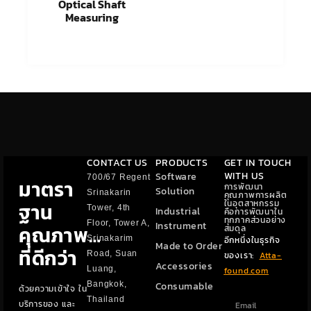
Optical Shaft
Measuring
อ่านเพิ่ม
CONTACT US
PRODUCTS
GET IN TOUCH
WITH US
Software
700/67 Regent
มาตรา
การพัฒนา
Solution
Srinakarin
คุณภาพการผลิต
ในอุตสาหกรรม
ฐาน
Tower, 4th
Industrial
คือการพัฒนาใน
ทุกภาคส่วนอย่าง
Floor, Tower A,
Instrument
คุณภาพ…
สมดุล
Srinakarim
อีกหนึ่งในธุรกิจ
Made to Order
ที่ดีกว่า​​
Road, Suan
ของเรา:
Atta-
Accessories
Luang,
found.com
Bangkok,
Consumable
ด้วยความเข้าใจ ใน
Thailand
บริการของ และ