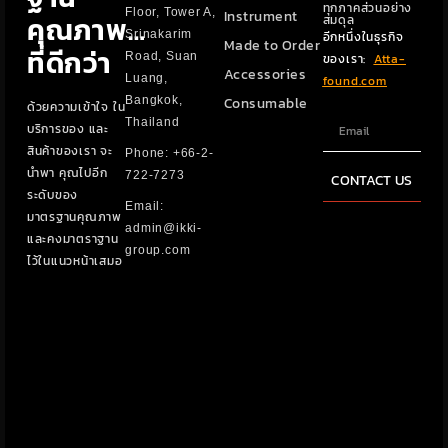
ทุกภาคส่วนอย่าง
Floor, Tower A,
Instrument
คุณภาพ…
สมดุล
Srinakarim
อีกหนึ่งในธุรกิจ
Made to Order
ที่ดีกว่า​​
Road, Suan
ของเรา:
Atta-
Accessories
Luang,
found.com
Bangkok,
Consumable
ด้วยความเข้าใจ ใน
Thailand
บริการของ และ
สินค้าของเรา จะ
Phone: +66-2-
นำพา คุณไปอีก
722-7273
CONTACT US
ระดับของ
Email:
มาตรฐานคุณภาพ
admin@ikki-
และคงมาตราฐาน
group.com
ไว้ในแนวหน้าเสมอ